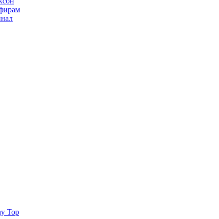
ксон
ьфирам
инал
ay Top