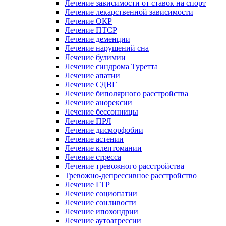
Лечение зависимости от ставок на спорт
Лечение лекарственной зависимости
Лечение ОКР
Лечение ПТСР
Лечение деменции
Лечение нарушений сна
Лечение булимии
Лечение синдрома Туретта
Лечение апатии
Лечение СДВГ
Лечение биполярного расстройства
Лечение анорексии
Лечение бессонницы
Лечение ПРЛ
Лечение дисморфобии
Лечение астении
Лечение клептомании
Лечение стресса
Лечение тревожного расстройства
Тревожно-депрессивное расстройство
Лечение ГТР
Лечение социопатии
Лечение сонливости
Лечение ипохондрии
Лечение аутоагрессии