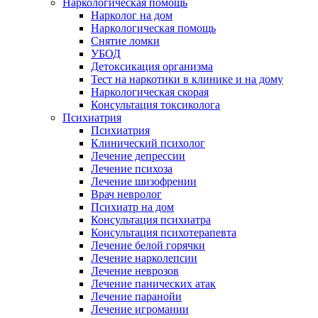
Наркологическая помощь
Нарколог на дом
Наркологическая помощь
Снятие ломки
УБОД
Детоксикация организма
Тест на наркотики в клинике и на дому
Наркологическая скорая
Консультация токсиколога
Психиатрия
Психиатрия
Клинический психолог
Лечение депрессии
Лечение психоза
Лечение шизофрении
Врач невролог
Психиатр на дом
Консультация психиатра
Консультация психотерапевта
Лечение белой горячки
Лечение нарколепсии
Лечение неврозов
Лечение панических атак
Лечение паранойи
Лечение игромании