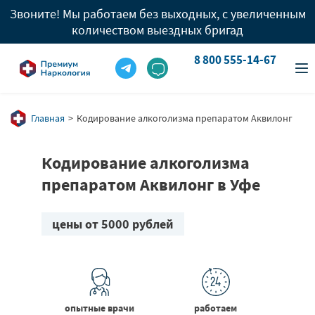
Звоните! Мы работаем без выходных, с увеличенным
количеством выездных бригад
8 800 555-14-67
info@premium-clinic.com
8 800 555-14-67
Вызов врача
8 909 977 96 05
Главная
Кодирование алкоголизма препаратом Аквилонг
Кодирование алкоголизма
препаратом Аквилонг в Уфе
цены от 5000 рублей
опытные врачи
работаем