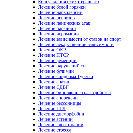
Консультация психотерапевта
Лечение белой горячки
Лечение нарколепсии
Лечение неврозов
Лечение панических атак
Лечение паранойи
Лечение игромании
Лечение зависимости от ставок на спорт
Лечение лекарственной зависимости
Лечение ОКР
Лечение ПТСР
Лечение деменции
Лечение нарушений сна
Лечение булимии
Лечение синдрома Туретта
Лечение апатии
Лечение СДВГ
Лечение биполярного расстройства
Лечение анорексии
Лечение бессонницы
Лечение ПРЛ
Лечение дисморфобии
Лечение астении
Лечение клептомании
Лечение стресса