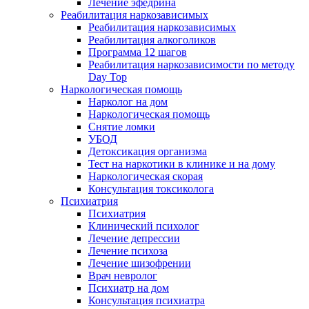
Лечение эфедрина
Реабилитация наркозависимых
Реабилитация наркозависимых
Реабилитация алкоголиков
Программа 12 шагов
Реабилитация наркозависимости по методу
Day Top
Наркологическая помощь
Нарколог на дом
Наркологическая помощь
Снятие ломки
УБОД
Детоксикация организма
Тест на наркотики в клинике и на дому
Наркологическая скорая
Консультация токсиколога
Психиатрия
Психиатрия
Клинический психолог
Лечение депрессии
Лечение психоза
Лечение шизофрении
Врач невролог
Психиатр на дом
Консультация психиатра