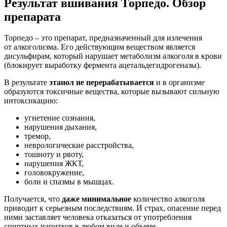
Результат вшивания Торпедо. Обзор
препарата
Торпедо – это препарат, предназначенный для излечения
от алкоголизма. Его действующим веществом является
дисульфирам, который нарушает метаболизм алкоголя в крови
(блокирует выработку фермента ацетальдегидрогеназы).
В результате
этанол не перерабатывается
и в организме
образуются токсичные вещества, которые вызывают сильную
интоксикацию:
угнетение сознания,
нарушения дыхания,
тремор,
неврологические расстройства,
тошноту и рвоту,
нарушения ЖКТ,
головокружение,
боли и спазмы в мышцах.
Получается, что
даже минимальное
количество алкоголя
приводит к серьезным последствиям. И страх, опасение перед
ними заставляет человека отказаться от употребления
спиртных напитков в любом виде и объеме.