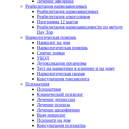
Лечение эфедрина
Реабилитация наркозависимых
Реабилитация наркозависимых
Реабилитация алкоголиков
Программа 12 шагов
Реабилитация наркозависимости по методу
Day Top
Наркологическая помощь
Нарколог на дом
Наркологическая помощь
Снятие ломки
УБОД
Детоксикация организма
Тест на наркотики в клинике и на дому
Наркологическая скорая
Консультация токсиколога
Психиатрия
Психиатрия
Клинический психолог
Лечение депрессии
Лечение психоза
Лечение шизофрении
Врач невролог
Психиатр на дом
Консультация психиатра