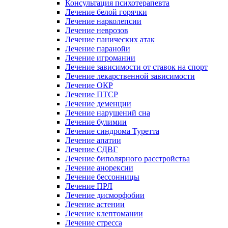
Консультация психотерапевта
Лечение белой горячки
Лечение нарколепсии
Лечение неврозов
Лечение панических атак
Лечение паранойи
Лечение игромании
Лечение зависимости от ставок на спорт
Лечение лекарственной зависимости
Лечение ОКР
Лечение ПТСР
Лечение деменции
Лечение нарушений сна
Лечение булимии
Лечение синдрома Туретта
Лечение апатии
Лечение СДВГ
Лечение биполярного расстройства
Лечение анорексии
Лечение бессонницы
Лечение ПРЛ
Лечение дисморфобии
Лечение астении
Лечение клептомании
Лечение стресса