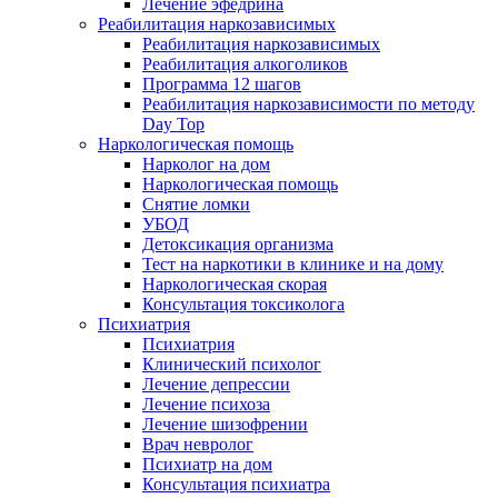
Лечение эфедрина
Реабилитация наркозависимых
Реабилитация наркозависимых
Реабилитация алкоголиков
Программа 12 шагов
Реабилитация наркозависимости по методу
Day Top
Наркологическая помощь
Нарколог на дом
Наркологическая помощь
Снятие ломки
УБОД
Детоксикация организма
Тест на наркотики в клинике и на дому
Наркологическая скорая
Консультация токсиколога
Психиатрия
Психиатрия
Клинический психолог
Лечение депрессии
Лечение психоза
Лечение шизофрении
Врач невролог
Психиатр на дом
Консультация психиатра