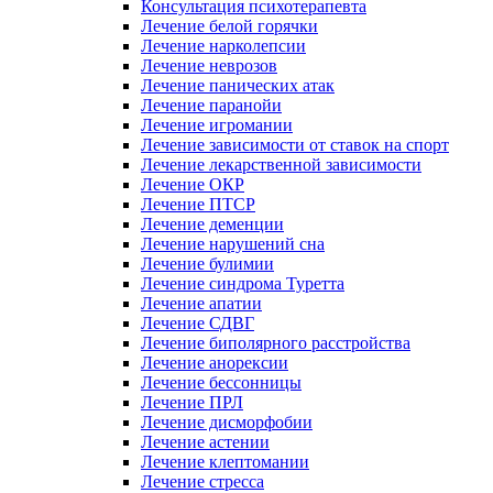
Консультация психотерапевта
Лечение белой горячки
Лечение нарколепсии
Лечение неврозов
Лечение панических атак
Лечение паранойи
Лечение игромании
Лечение зависимости от ставок на спорт
Лечение лекарственной зависимости
Лечение ОКР
Лечение ПТСР
Лечение деменции
Лечение нарушений сна
Лечение булимии
Лечение синдрома Туретта
Лечение апатии
Лечение СДВГ
Лечение биполярного расстройства
Лечение анорексии
Лечение бессонницы
Лечение ПРЛ
Лечение дисморфобии
Лечение астении
Лечение клептомании
Лечение стресса