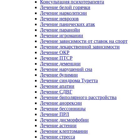
Консультация психотерапевта
Лечение белой горячки
Лечение нарколепсии
Лечение неврозов
Лечение панических атак
Лечение паранойи
Лечение игромании
Лечение зависимости от ставок на спорт
Лечение лекарственной зависимости
Лечение ОКР
Лечение ПТСР
Лечение деменции
Лечение нарушений сна
Лечение булимии
Лечение синдрома Туретта
Лечение апатии
Лечение СДВГ
Лечение биполярного расстройства
Лечение анорексии
Лечение бессонницы
Лечение ПРЛ
Лечение дисморфобии
Лечение астении
Лечение клептомании
Лечение стресса