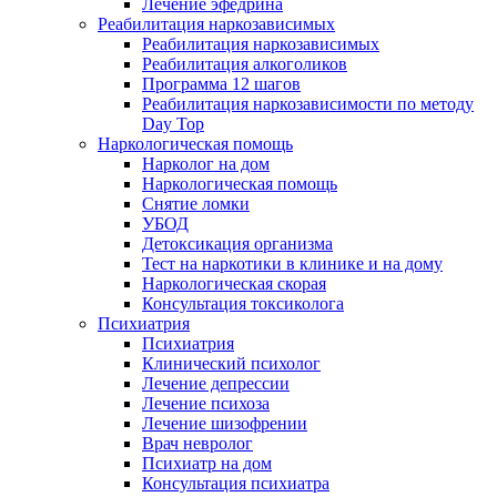
Лечение эфедрина
Реабилитация наркозависимых
Реабилитация наркозависимых
Реабилитация алкоголиков
Программа 12 шагов
Реабилитация наркозависимости по методу
Day Top
Наркологическая помощь
Нарколог на дом
Наркологическая помощь
Снятие ломки
УБОД
Детоксикация организма
Тест на наркотики в клинике и на дому
Наркологическая скорая
Консультация токсиколога
Психиатрия
Психиатрия
Клинический психолог
Лечение депрессии
Лечение психоза
Лечение шизофрении
Врач невролог
Психиатр на дом
Консультация психиатра