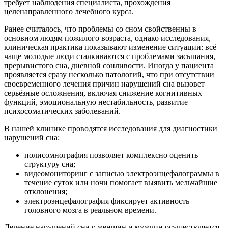
требует наблюдения специалиста, прохождения
целенаправленного лечебного курса.
Ранее считалось, что проблемы со сном свойственны в
основном людям пожилого возраста, однако исследования,
клиническая практика показывают изменение ситуации: всё
чаще молодые люди сталкиваются с проблемами засыпания,
прерывистого сна, дневной сонливости. Иногда у пациента
проявляется сразу несколько патологий, что при отсутствии
своевременного лечения причин нарушений сна вызовет
серьёзные осложнения, включая снижение когнитивных
функций, эмоциональную нестабильность, развитие
психосоматических заболеваний.
В нашей клинике проводятся исследования для диагностики
нарушений сна:
полисомнография позволяет комплексно оценить
структуру сна;
видеомониторинг с записью электроэнцефалограммы в
течение суток или ночи помогает выявить мельчайшие
отклонения;
электроэнцефалография фиксирует активность
головного мозга в реальном времени.
Лечение нарушений сна у женщин и мужчин осуществляется