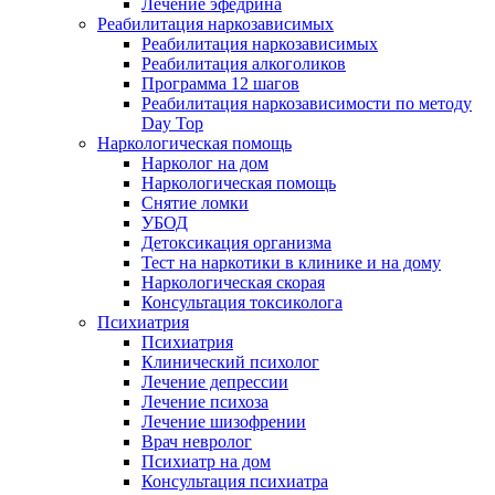
Лечение эфедрина
Реабилитация наркозависимых
Реабилитация наркозависимых
Реабилитация алкоголиков
Программа 12 шагов
Реабилитация наркозависимости по методу
Day Top
Наркологическая помощь
Нарколог на дом
Наркологическая помощь
Снятие ломки
УБОД
Детоксикация организма
Тест на наркотики в клинике и на дому
Наркологическая скорая
Консультация токсиколога
Психиатрия
Психиатрия
Клинический психолог
Лечение депрессии
Лечение психоза
Лечение шизофрении
Врач невролог
Психиатр на дом
Консультация психиатра