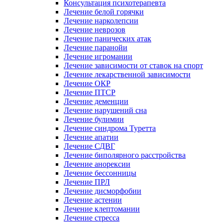
Консультация психотерапевта
Лечение белой горячки
Лечение нарколепсии
Лечение неврозов
Лечение панических атак
Лечение паранойи
Лечение игромании
Лечение зависимости от ставок на спорт
Лечение лекарственной зависимости
Лечение ОКР
Лечение ПТСР
Лечение деменции
Лечение нарушений сна
Лечение булимии
Лечение синдрома Туретта
Лечение апатии
Лечение СДВГ
Лечение биполярного расстройства
Лечение анорексии
Лечение бессонницы
Лечение ПРЛ
Лечение дисморфобии
Лечение астении
Лечение клептомании
Лечение стресса