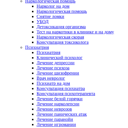
Наркологическая помощь
Нарколог на дом
Наркологическая помощь
Снятие ломки
УБОД
Детоксикация организма
Тест на наркотики в клинике и на дому
Наркологическая скорая
Консультация токсиколога
Психиатрия
Психиатрия
Клинический психолог
Лечение депрессии
Лечение психоза
Лечение шизофрении
Врач невролог
Психиатр на дом
Консультация психиатра
Консультация психотерапевта
Лечение белой горячки
Лечение нарколепсии
Лечение неврозов
Лечение панических атак
Лечение паранойи
Лечение игромании