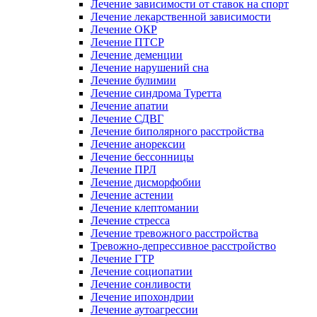
Лечение зависимости от ставок на спорт
Лечение лекарственной зависимости
Лечение ОКР
Лечение ПТСР
Лечение деменции
Лечение нарушений сна
Лечение булимии
Лечение синдрома Туретта
Лечение апатии
Лечение СДВГ
Лечение биполярного расстройства
Лечение анорексии
Лечение бессонницы
Лечение ПРЛ
Лечение дисморфобии
Лечение астении
Лечение клептомании
Лечение стресса
Лечение тревожного расстройства
Тревожно-депрессивное расстройство
Лечение ГТР
Лечение социопатии
Лечение сонливости
Лечение ипохондрии
Лечение аутоагрессии