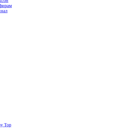
ксон
ьфирам
инал
ay Top